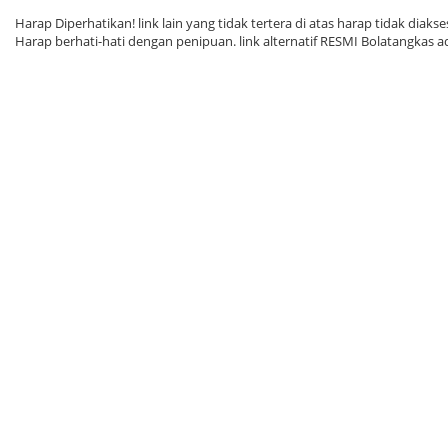
Harap Diperhatikan! link lain yang tidak tertera di atas harap tidak d
Harap berhati-hati dengan penipuan. link alternatif RESMI Bolatangkas ad