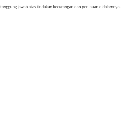
 bertanggung jawab atas tindakan kecurangan dan penipuan didalamnya.